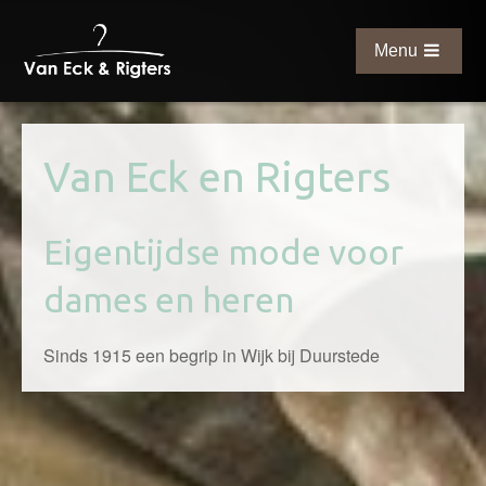
Skip
links
Menu
Jump
to
the
main
Van Eck en Rigters
content
Jump
to
Eigentijdse mode voor
the
dames en heren
main
menu
Sinds 1915 een begrip in Wijk bij Duurstede